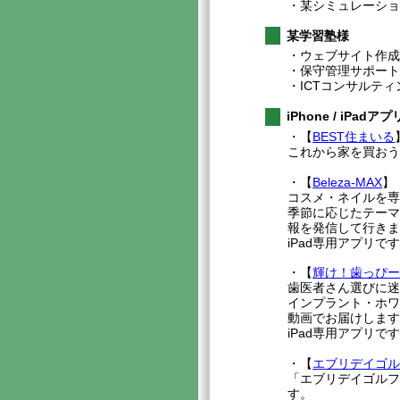
・某シミュレーション画面開発
某学習塾様
・ウェブサイト作
・保守管理サポート(
・ICTコンサルティ
iPhone / iPadアプ
・【
BEST住まいる
これから家を買おう
・【
Beleza-MAX
】
コスメ・ネイルを
季節に応じたテーマ
報を発信して行き
iPad専用アプリで
・【
輝け！歯っぴー
歯医者さん選びに
インプラント・ホ
動画でお届けしま
iPad専用アプリで
・【
エブリデイゴ
「エブリデイゴルフ
す。