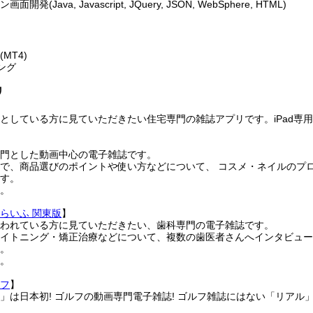
(Java, Javascript, JQuery, JSON, WebSphere, HTML)
成
MT4)
ング
リ
】
としている方に見ていただきたい住宅専門の雑誌アプリです。iPad専
専門とした動画中心の電子雑誌です。
で、商品選びのポイントや使い方などについて、 コスメ・ネイルのプ
ます。
す。
らいふ 関東版
】
迷われている方に見ていただきたい、歯科専門の電子雑誌です。
ワイトニング・矯正治療などについて、複数の歯医者さんへインタビュ
す。
す。
ルフ
】
」は日本初! ゴルフの動画専門電子雑誌! ゴルフ雑誌にはない「リアル