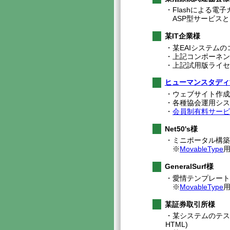
・Flashによる電子カ
ASP型サービスと
某IT企業様
・某EAIシステムの
・上記コンポーネント
・上記試用版ライセ
ヒューマンスタディ
・ウェブサイト作成・
・各種協会運用システ
・
会員制有料サービス
Net50's様
・ミニポータル構
※
MovableType
GeneralSurf様
・愛情テンプレー
※
MovableType
某証券取引所様
・某システムのテストマネージ
HTML)