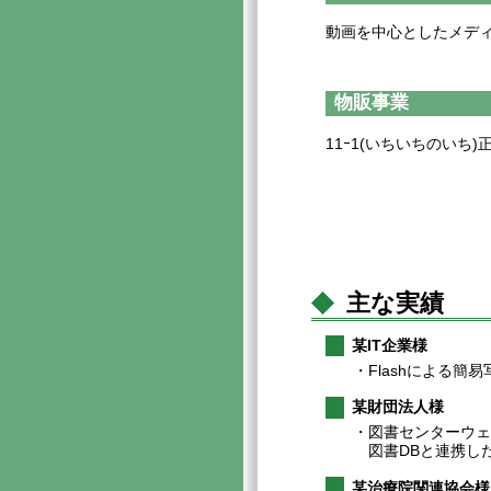
動画を中心としたメデ
物販事業
11ｰ1(いちいちのいち
主な実績
某IT企業様
・Flashによる簡
某財団法人様
・図書センターウ
図書DBと連携し
某治療院関連協会様